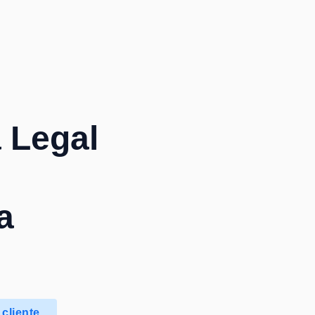
 Legal
a
cliente